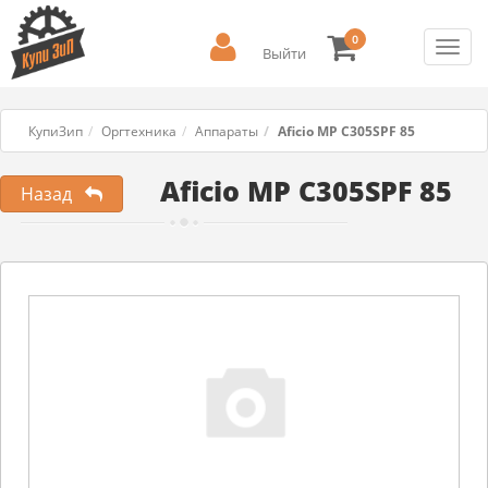
0
Toggl
Выйти
navig
КупиЗип
Оргтехника
Аппараты
Aficio MP C305SPF 85
Aficio MP C305SPF 85
Назад