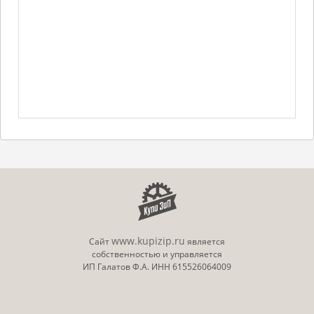
www.kupizip.ru
Сайт
является
собственностью и управляется
ИП Галатов Ф.А. ИНН 615526064009