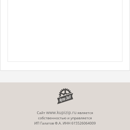
www.kupizip.ru
Сайт
является
собственностью и управляется
ИП Галатов Ф.А. ИНН 615526064009