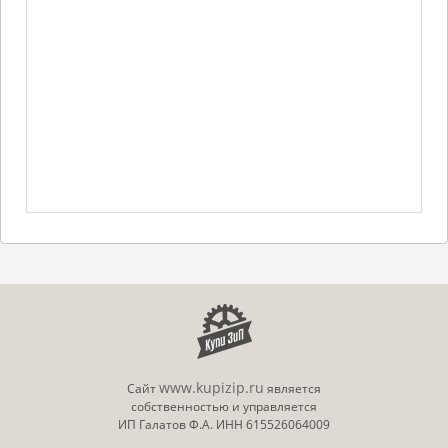
www.kupizip.ru
Сайт
является
собственностью и управляется
ИП Галатов Ф.А. ИНН 615526064009