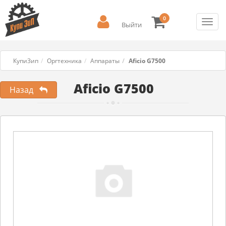
0
Toggl
Выйти
navig
КупиЗип
Оргтехника
Аппараты
Aficio G7500
Aficio G7500
Назад