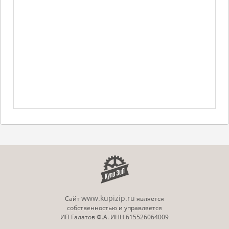
www.kupizip.ru
Сайт
является
собственностью и управляется
ИП Галатов Ф.А. ИНН 615526064009