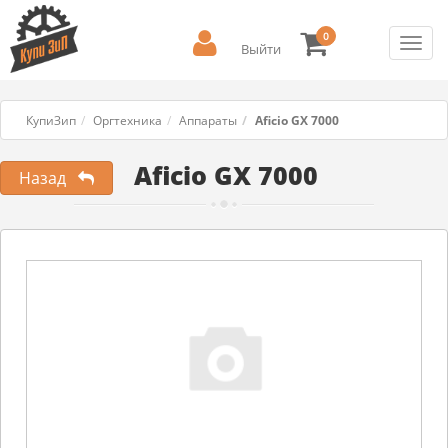
0
Toggl
Выйти
navig
КупиЗип
Оргтехника
Аппараты
Aficio GX 7000
Aficio GX 7000
Назад