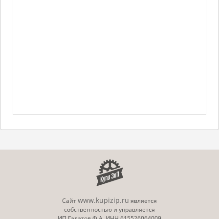
www.kupizip.ru
Сайт
является
собственностью и управляется
ИП Галатов Ф.А. ИНН 615526064009