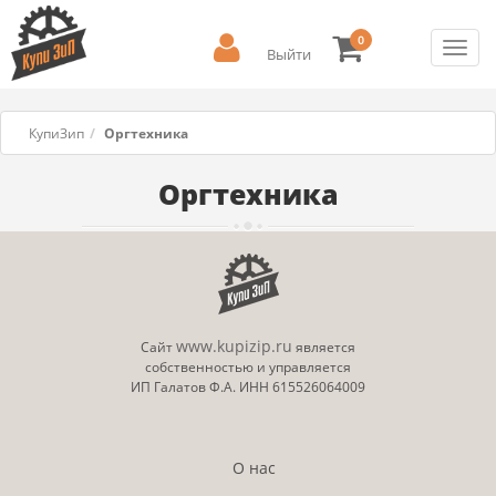
0
Toggl
Выйти
navig
КупиЗип
Оргтехника
Оргтехника
www.kupizip.ru
Сайт
является
собственностью и управляется
ИП Галатов Ф.А. ИНН 615526064009
О нас