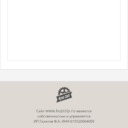
www.kupizip.ru
Сайт
является
собственностью и управляется
ИП Галатов Ф.А. ИНН 615526064009