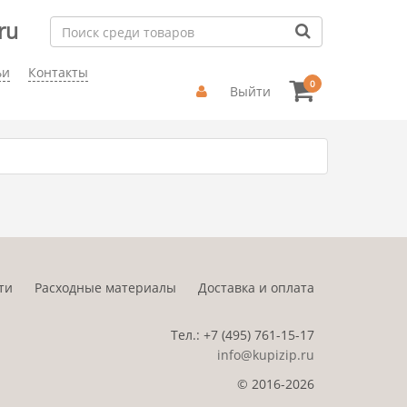
ru
ьи
Контакты
0
Выйти
ти
Расходные материалы
Доставка и оплата
Тел.:
+7 (495)
761-15-17
info@kupizip.ru
© 2016-2026