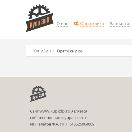
О нас
Оргтехника
Запчасти
КупиЗип
Оргтехника
www.kupizip.ru
Сайт
является
собственностью и управляется
ИП Галатов Ф.А. ИНН 615526064009