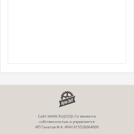
www.kupizip.ru
Сайт
является
собственностью и управляется
ИП Галатов Ф.А. ИНН 615526064009