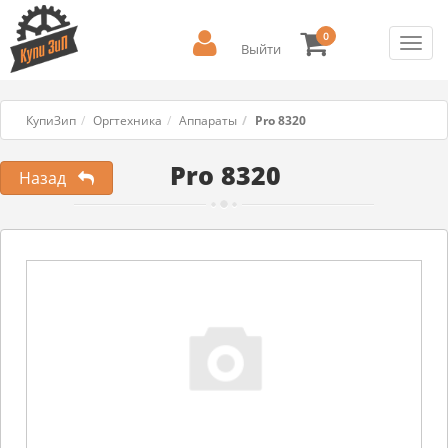
0
Toggl
Выйти
navig
КупиЗип
Оргтехника
Аппараты
Pro 8320
Pro 8320
Назад