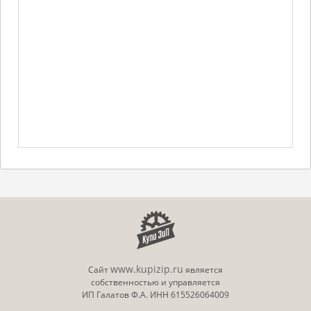
www.kupizip.ru
Сайт
является
собственностью и управляется
ИП Галатов Ф.А. ИНН 615526064009