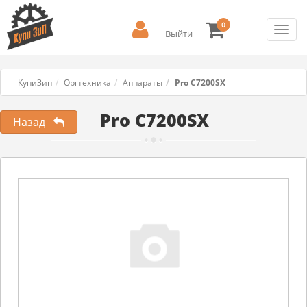
0
Toggl
Выйти
navig
КупиЗип
Оргтехника
Аппараты
Pro C7200SX
Pro C7200SX
Назад