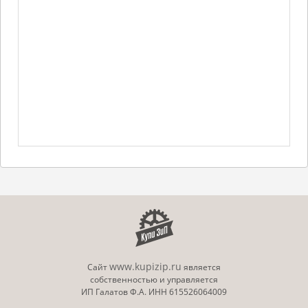
www.kupizip.ru
Сайт
является
собственностью и управляется
ИП Галатов Ф.А. ИНН 615526064009