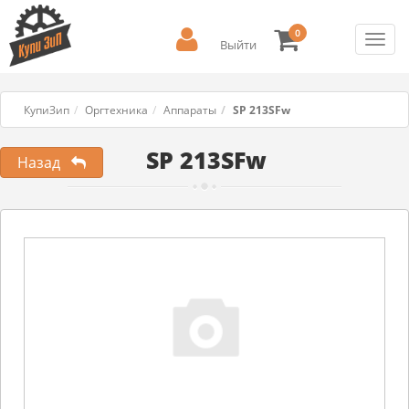
0
Toggl
Выйти
navig
КупиЗип
Оргтехника
Аппараты
SP 213SFw
SP 213SFw
Назад