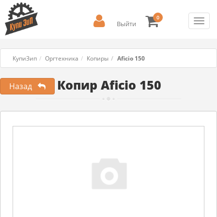
0
Toggl
Выйти
navig
КупиЗип
Оргтехника
Копиры
Aficio 150
Копир Aficio 150
Назад