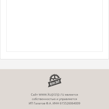
www.kupizip.ru
Сайт
является
собственностью и управляется
ИП Галатов Ф.А. ИНН 615526064009