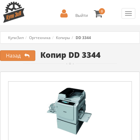
0
Toggl
Выйти
navig
КупиЗип
Оргтехника
Копиры
DD 3344
Копир DD 3344
Назад