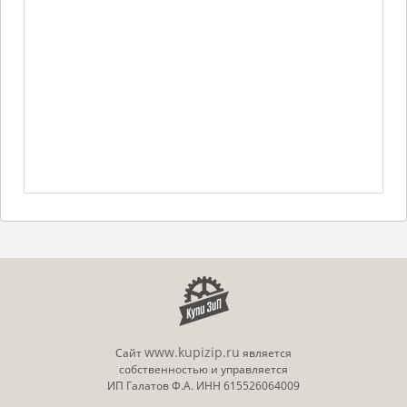
www.kupizip.ru
Сайт
является
собственностью и управляется
ИП Галатов Ф.А. ИНН 615526064009