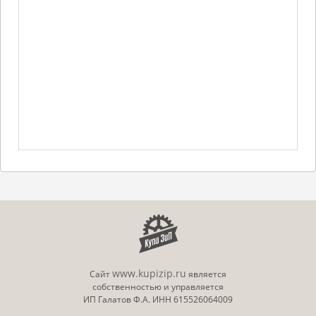
www.kupizip.ru
Сайт
является
собственностью и управляется
ИП Галатов Ф.А. ИНН 615526064009