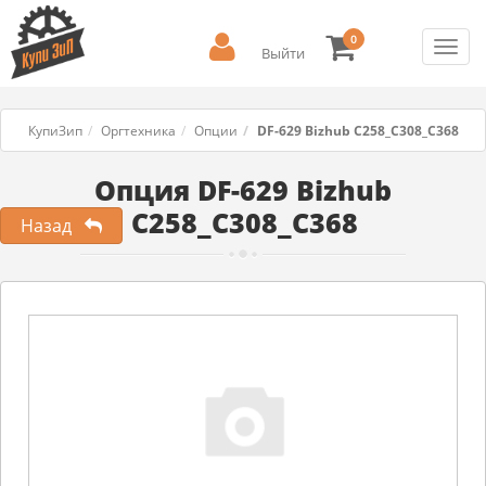
0
Toggl
Выйти
navig
КупиЗип
Оргтехника
Опции
DF-629 Bizhub C258_C308_C368
Опция DF-629 Bizhub
C258_C308_C368
Назад