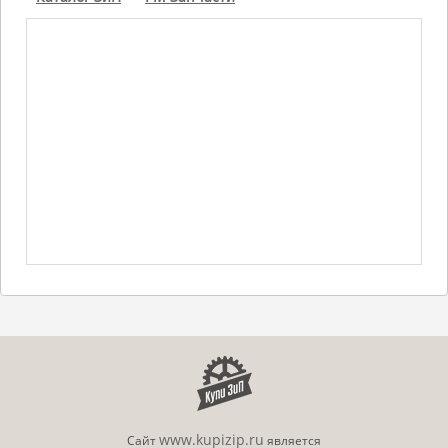
www.kupizip.ru
Сайт
является