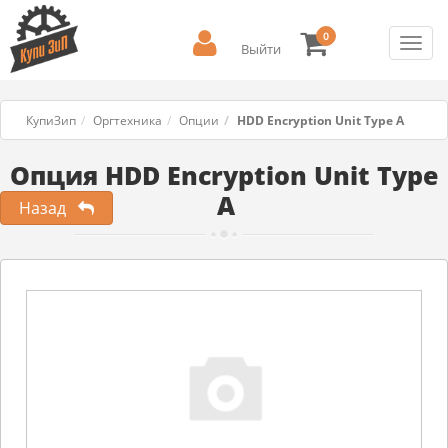
0
Toggl
Выйти
navig
КупиЗип
Оргтехника
Опции
HDD Encryption Unit Type A
Опция HDD Encryption Unit Type
A
Назад