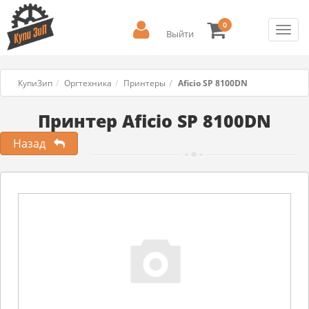
0
Toggl
Выйти
navig
КупиЗип
Оргтехника
Принтеры
Aficio SP 8100DN
Принтер Aficio SP 8100DN
Назад