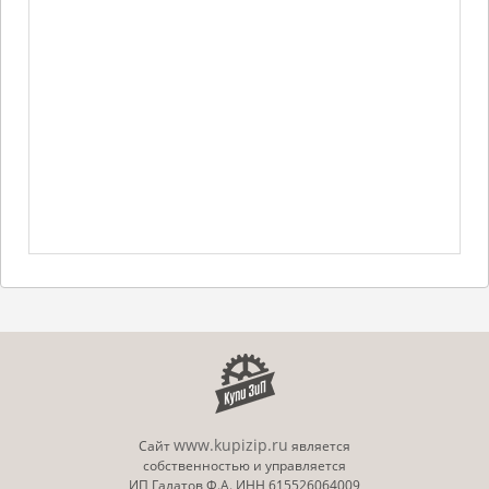
www.kupizip.ru
Сайт
является
собственностью и управляется
ИП Галатов Ф.А. ИНН 615526064009