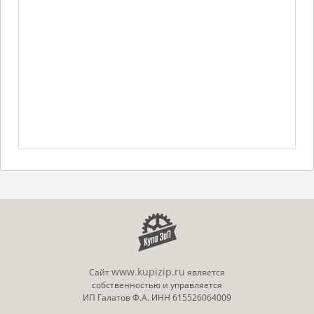
www.kupizip.ru
Сайт
является
собственностью и управляется
ИП Галатов Ф.А. ИНН 615526064009