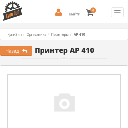
0
Toggl
Выйти
navig
КупиЗип
Оргтехника
Принтеры
AP 410
Принтер AP 410
Назад