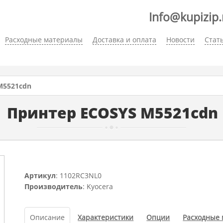
Info@kupizip.
Расходные материалы
Доставка и оплата
Новости
Стат
M5521cdn
Принтер ECOSYS M5521cdn
Артикул
: 1102RC3NL0
Производитель
: Kyocera
Описание
Характеристики
Опции
Расходные