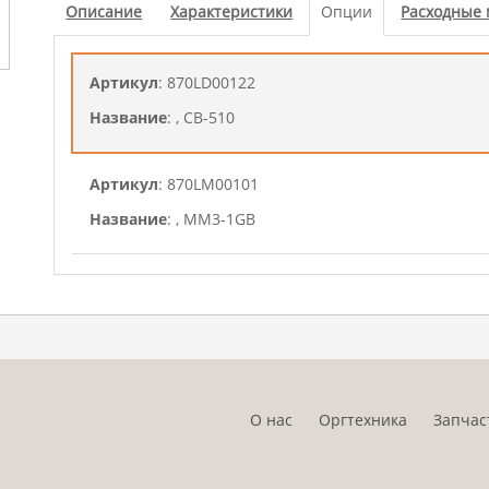
Описание
Характеристики
Опции
Расходные
Артикул
: 870LD00122
Название
: , CB-510
Артикул
: 870LM00101
Название
: , MM3-1GB
Артикул
: 1203R60UN0
Название
: , PF-5110
Цена
: 10 804.41 руб.
Купить
О нас
Оргтехника
Запчас
Артикул
: 870LM00100