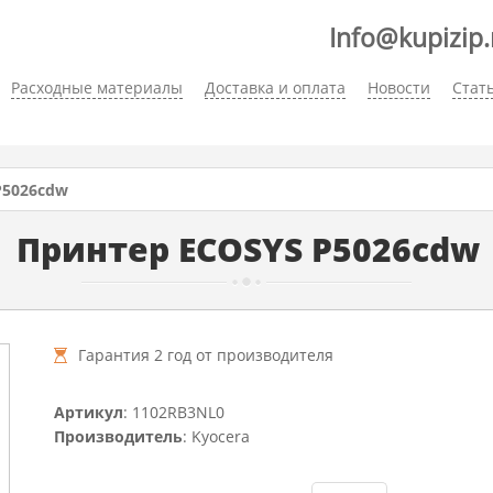
Info@kupizip.
Расходные материалы
Доставка и оплата
Новости
Стат
P5026cdw
Принтер ECOSYS P5026cdw
Гарантия 2 год от производителя
Артикул
: 1102RB3NL0
Производитель
: Kyocera