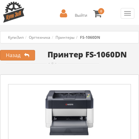
0
Toggl
Выйти
navig
КупиЗип
Оргтехника
Принтеры
FS-1060DN
Принтер FS-1060DN
Назад