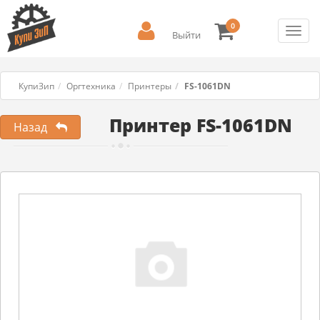
0
Toggl
Выйти
navig
КупиЗип
Оргтехника
Принтеры
FS-1061DN
Принтер FS-1061DN
Назад