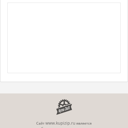
www.kupizip.ru
Сайт
является