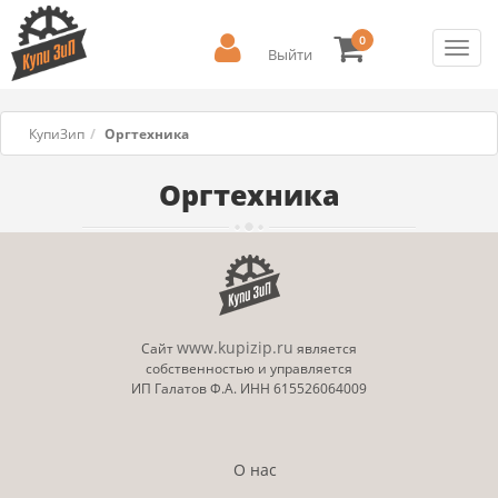
0
Toggl
Выйти
navig
КупиЗип
Оргтехника
Оргтехника
www.kupizip.ru
Сайт
является
собственностью и управляется
ИП Галатов Ф.А. ИНН 615526064009
О нас