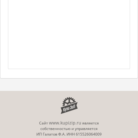
www.kupizip.ru
Сайт
является
собственностью и управляется
ИП Галатов Ф.А. ИНН 615526064009