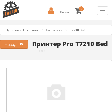
0
Toggl
Выйти
navig
КупиЗип
Оргтехника
Принтеры
Pro T7210 Bed
Принтер Pro T7210 Bed
Назад