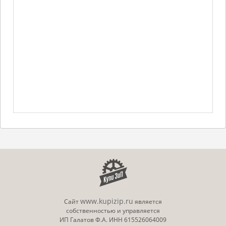
www.kupizip.ru
Сайт
является
собственностью и управляется
ИП Галатов Ф.А. ИНН 615526064009