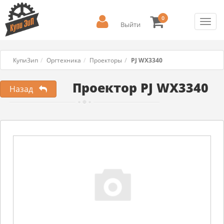
0
Toggl
Выйти
navig
КупиЗип
Оргтехника
Проекторы
PJ WX3340
Проектор PJ WX3340
Назад