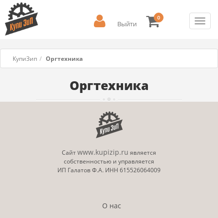
0
Toggl
Выйти
navig
КупиЗип
Оргтехника
Оргтехника
www.kupizip.ru
Сайт
является
собственностью и управляется
ИП Галатов Ф.А. ИНН 615526064009
О нас