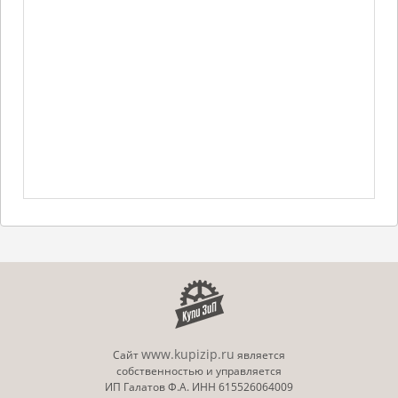
www.kupizip.ru
Сайт
является
собственностью и управляется
ИП Галатов Ф.А. ИНН 615526064009