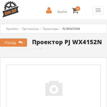
0
Toggl
Выйти
navig
КупиЗип
Оргтехника
Проекторы
PJ WX4152N
Проектор PJ WX4152N
Назад