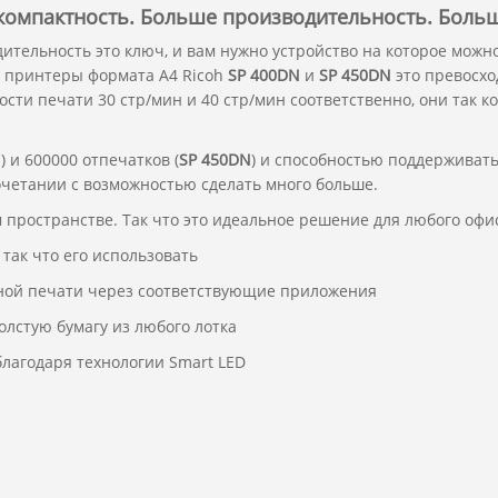
компактность
.
Больше
производительность
.
Больш
тельность это ключ, и вам нужно устройство на которое можно 
е принтеры формата А4 Ricoh
SP 400DN
и
SP 450DN
это превосхо
ости печати 30 стр/мин и 40 стр/мин соответственно, они так к
N
) и 600000 отпечатков (
SP 450DN
) и способностью поддерживать
очетании с возможностью сделать много больше.
пространстве. Так что это идеальное решение для любого офи
так что его использовать
ной печати через соответствующие приложения
лстую бумагу из любого лотка
лагодаря технологии Smart LED