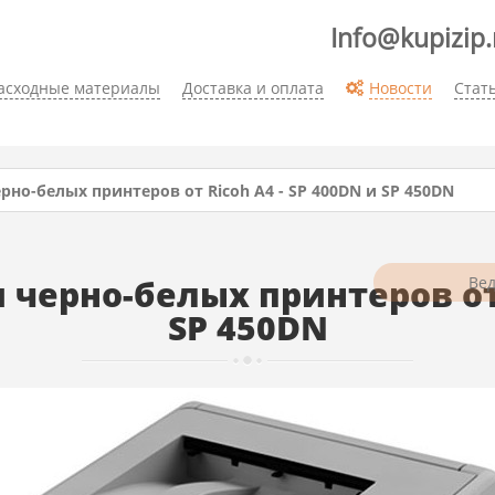
Info@kupizip.
асходные материалы
Доставка и оплата
Новости
Стат
но-белых принтеров от Ricoh А4 - SP 400DN и SP 450DN
черно-белых принтеров от R
SP 450DN