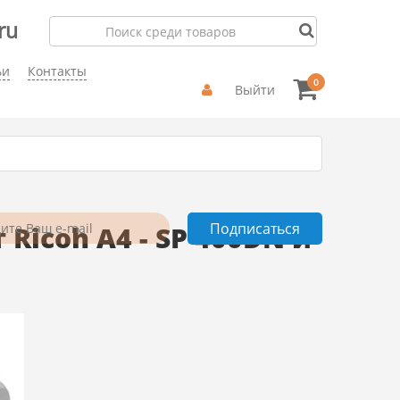
ru
ьи
Контакты
0
Выйти
icoh А4 - SP 400DN и