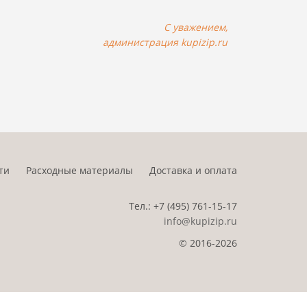
С уважением,
администрация
kupizip.ru
ти
Расходные материалы
Доставка и оплата
Тел.:
+7 (495)
761-15-17
info@kupizip.ru
© 2016-2026