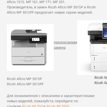
Aficio 1515. MP 161, MP 171, MP 201.
Производитель, в замен Ricoh Aficio MP 301SP и Ricoh
Aficio MP 301SPF предлагает новую серию моделей:
предлагаемая
замена
Ricoh I
Ricoh Aficio MP 301SP
Ricoh I
Ricoh Aficio MP 301SPF
Для ознакомления с описанием и характеристиками
новых моделей, пожалуйста, перейдите по
ссылкам
Ricoh IM 350
и
Ricoh IM 350F