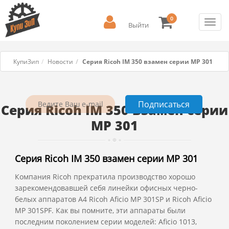
0
Toggl
Выйти
navig
КупиЗип
Новости
Серия Ricoh IM 350 взамен серии MP 301
Серия Ricoh IM 350 взамен серии
MP 301
Серия Ricoh IM 350 взамен серии MP 301
Компания Ricoh прекратила производство хорошо
зарекомендовавшей себя линейки офисных черно-
белых аппаратов А4 Ricoh Aficio MP 301SP и Ricoh Aficio
MP 301SPF. Как вы помните, эти аппараты были
последним поколением серии моделей: Aficio 1013,