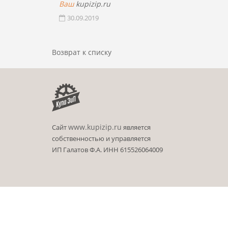
Ваш
kupizip.ru
30.09.2019
Возврат к списку
www.kupizip.ru
Сайт
является
собственностью и управляется
ИП Галатов Ф.А. ИНН 615526064009