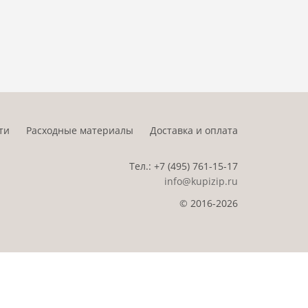
ти
Расходные материалы
Доставка и оплата
Тел.:
+7 (495)
761-15-17
info@kupizip.ru
© 2016-2026