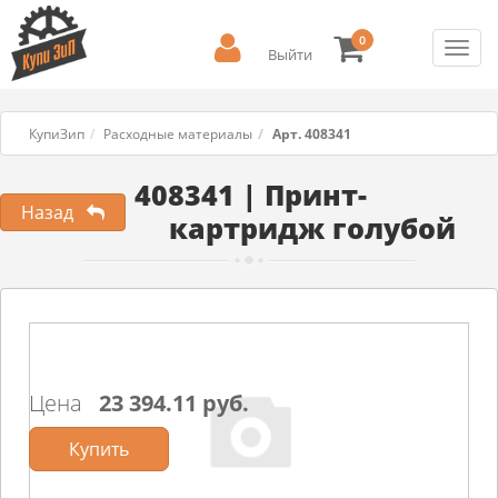
0
Toggl
Выйти
navig
КупиЗип
Расходные материалы
Арт. 408341
408341 | Принт-
Назад
картридж голубой
Цена
23 394.11 руб.
Купить