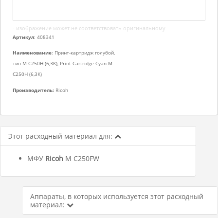
- изображение может не соответствовать оригинальному
Артикул
: 408341
Наименование
: Принт-картридж голубой,
тип M C250H (6,3K), Print Cartridge Cyan M
C250H (6,3K)
Производитель:
Ricoh
Этот расходный материал для:
МФУ
Ricoh
M C250FW
Аппараты, в которых используется этот расходный
материал: