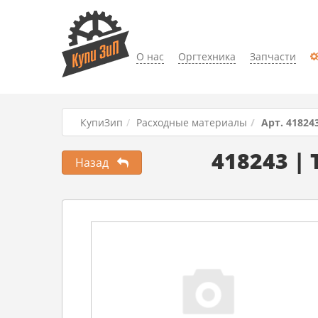
О нас
Оргтехника
Запчасти
КупиЗип
Расходные материалы
Арт. 41824
418243 |
Назад