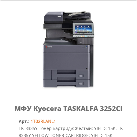
МФУ Kyocera TASKALFA 3252CI
Арт
.:
1T02RLANL1
TK-8335Y Тонер-картридж Желтый; YIELD: 15K, TK-
8335Y YELLOW TONER CARTRIDGE; YIELD: 15K