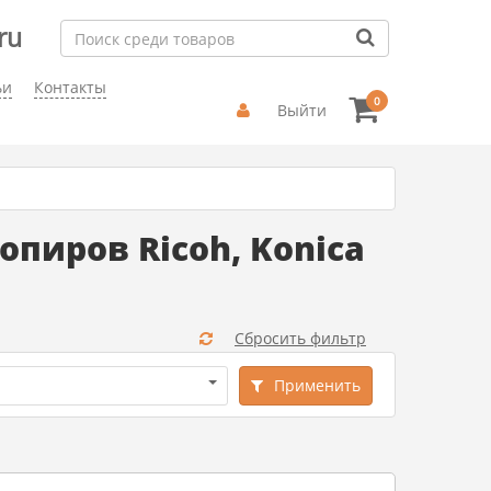
ru
ьи
Контакты
0
Выйти
пиров Ricoh, Konica
Сбросить фильтр
Применить