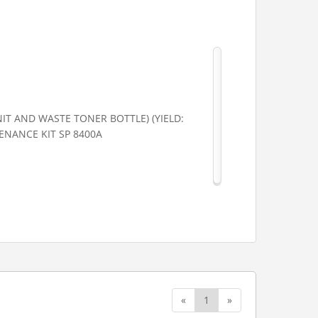
IT AND WASTE TONER BOTTLE) (YIELD:
TENANCE KIT SP 8400A
«
1
»