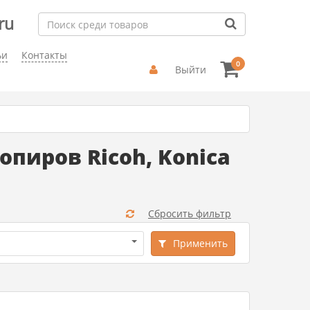
ru
ьи
Контакты
0
Выйти
пиров Ricoh, Konica
Сбросить фильтр
Применить