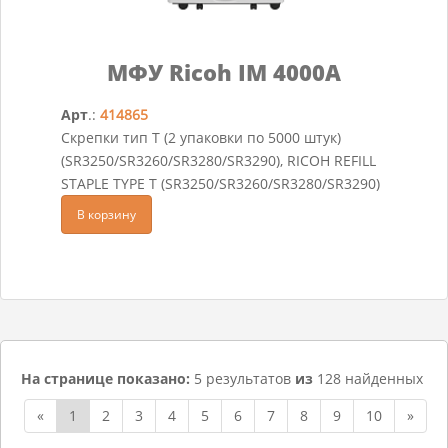
МФУ Ricoh IM 4000A
Арт
.:
414865
Скрепки тип T (2 упаковки по 5000 штук)
(SR3250/SR3260/SR3280/SR3290), RICOH REFILL
STAPLE TYPE T (SR3250/SR3260/SR3280/SR3290)
В корзину
На странице показано:
5 результатов
из
128 найденных
«
1
2
3
4
5
6
7
8
9
10
»