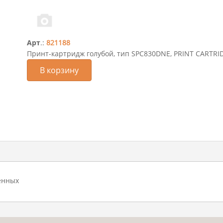
Арт
.:
821188
Принт-картридж голубой, тип SPC830DNE, PRINT CARTR
В корзину
енных