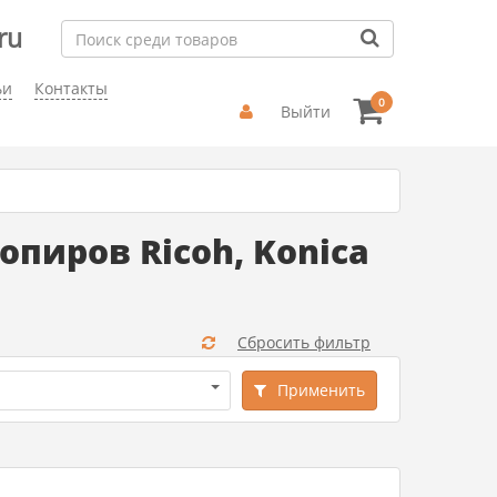
ru
ьи
Контакты
0
Выйти
пиров Ricoh, Konica
Сбросить фильтр
Применить