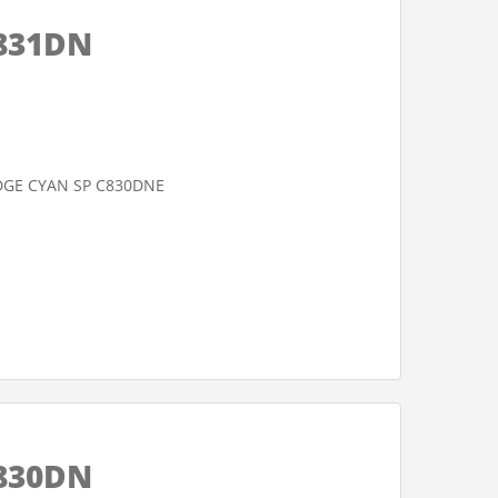
C831DN
IDGE CYAN SP C830DNE
C830DN