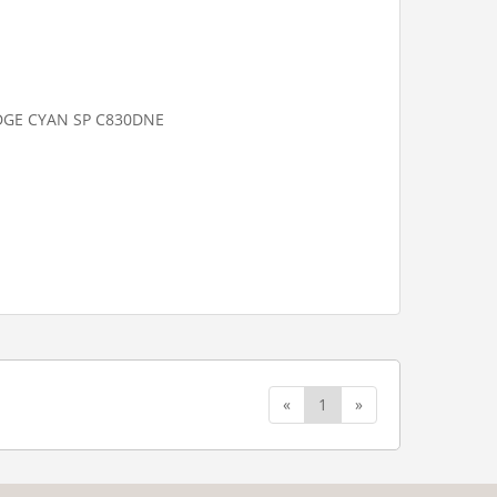
IDGE CYAN SP C830DNE
«
1
»