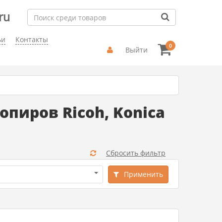
ru
ьи
Контакты
0
Выйти
пиров Ricoh, Konica
Сбросить фильтр
Применить