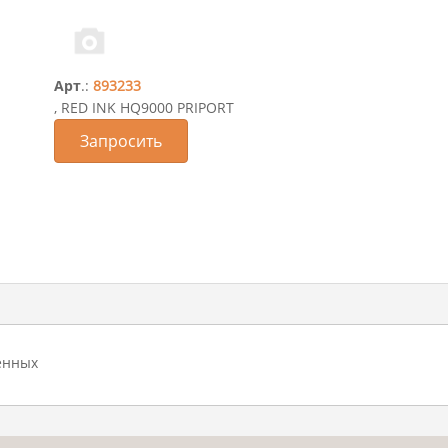
Арт
.:
893233
, RED INK HQ9000 PRIPORT
Запросить
енных