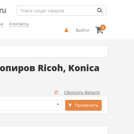
ru
ьи
Контакты
0
Выйти
пиров Ricoh, Konica
Сбросить фильтр
Применить