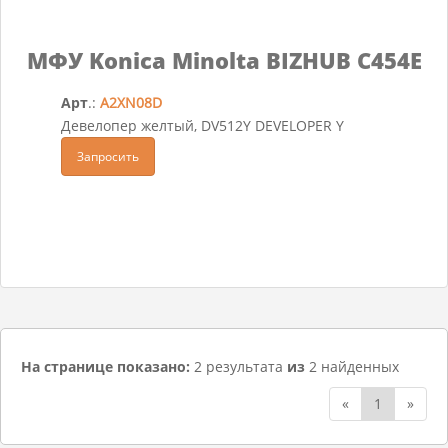
МФУ Konica Minolta BIZHUB C454E
Арт
.:
A2XN08D
Девелопер желтый, DV512Y DEVELOPER Y
Запросить
На странице показано:
2 результата
из
2 найденных
«
1
»