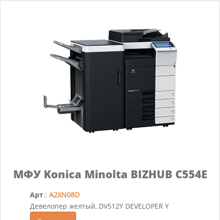
МФУ Konica Minolta BIZHUB C554E
Арт
.:
A2XN08D
Девелопер желтый, DV512Y DEVELOPER Y