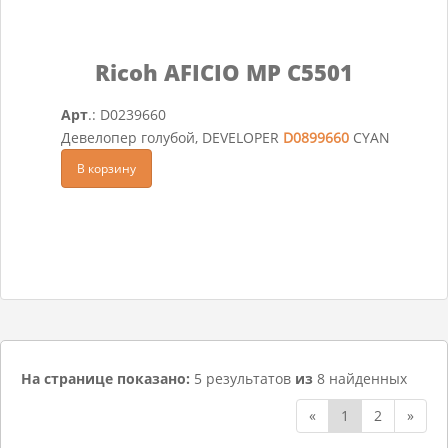
Ricoh AFICIO MP C5501
Арт
.: D0239660
Девелопер голубой, DEVELOPER
D0899660
CYAN
В корзину
На странице показано:
5 результатов
из
8 найденных
«
1
2
»