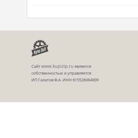
www.kupizip.ru
Сайт
является
собственностью и управляется
ИП Галатов Ф.А. ИНН 615526064009