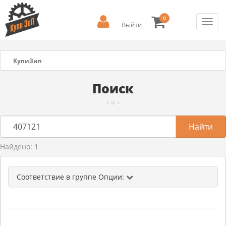
0
Toggl
Выйти
navig
КупиЗип
Поиск
Найдено: 1
Соответствие в группе Опции: