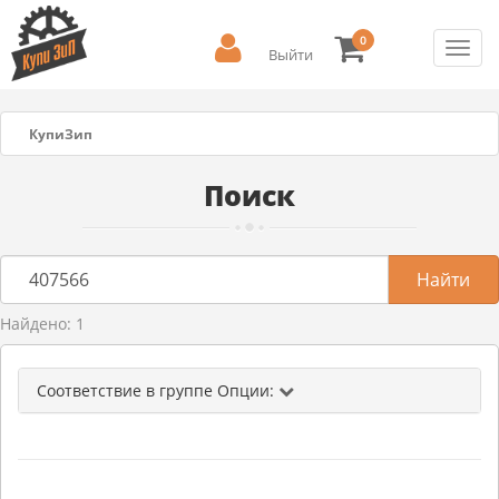
0
Toggl
Выйти
navig
КупиЗип
Поиск
Найдено: 1
Соответствие в группе Опции: