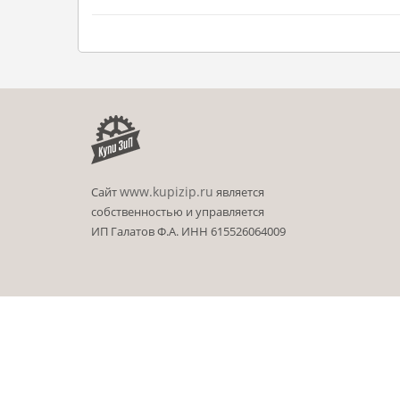
www.kupizip.ru
Сайт
является
собственностью и управляется
ИП Галатов Ф.А. ИНН 615526064009