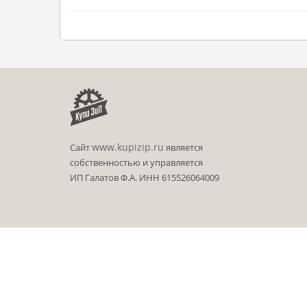
www.kupizip.ru
Сайт
является
собственностью и управляется
ИП Галатов Ф.А. ИНН 615526064009