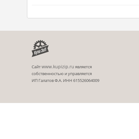
www.kupizip.ru
Сайт
является
собственностью и управляется
ИП Галатов Ф.А. ИНН 615526064009